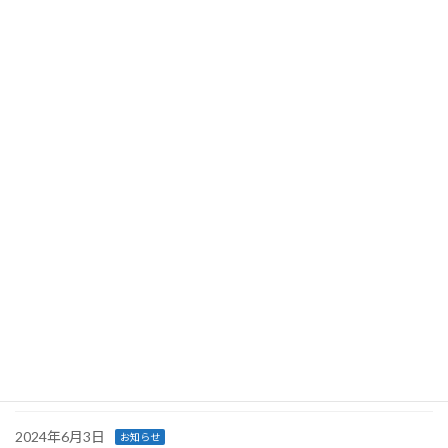
ハチ駆除専用ダイヤル登録に係る説明会及びハチ類同定研修会
2025年7月4日
お知らせ
高病原性鳥インフルエンザ発生に伴う防疫対応に対する感謝状贈
呈式
2025年6月4日
お知らせ
2025年ハチ駆除専用ダイヤル
2025年5月1日
お知らせ
ムシの日イベントinチカホ
2024年11月27日
お知らせ
同定研修会、防疫演習を日々行っております。
2024年8月9日
お知らせ
ハチ駆除専用ダイヤル
2024年6月3日
お知らせ