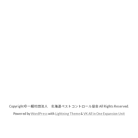
Copyright © 一般社団法人 北海道ペストコントロール協会 All Rights Reserved.
Powered by
WordPress
with
Lightning Theme
&
VK All in One Expansion Unit