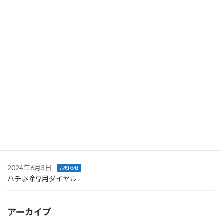
呈式
2025年6月4日
お知らせ
2025年ハチ駆除専用ダイヤル
2025年5月1日
お知らせ
ムシの日イベントinチカホ
2024年11月27日
お知らせ
同定研修会、防疫演習を日々行っております。
2024年8月9日
お知らせ
ハチ駆除専用ダイヤル
2024年6月3日
お知らせ
ハチ駆除専用ダイヤル
アーカイブ